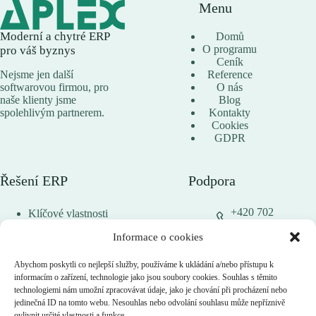
Menu
Moderní a chytré ERP
Domů
O programu
pro váš byznys
Ceník
Reference
Nejsme jen další
O nás
softwarovou firmou, pro
Blog
naše klienty jsme
Kontakty
spolehlivým partnerem.
Cookies
GDPR
Řešení ERP
Podpora
+420 702
Klíčové vlastnosti
094 921
Propojení ERP s e-
Informace o cookies
podpora@
shopem
aplex.cz
Elektronická
fakturace – ISDOC
Abychom poskytli co nejlepší služby, používáme k ukládání a/nebo přístupu k
Obchod
Business intelligence
informacím o zařízení, technologie jako jsou soubory cookies. Souhlas s těmito
Mobilní skladník
technologiemi nám umožní zpracovávat údaje, jako je chování při procházení nebo
+420 602
Automatizace
jedinečná ID na tomto webu. Nesouhlas nebo odvolání souhlasu může nepříznivě
336 403
účetnictví
ovlivnit určité vlastnosti a funkce.