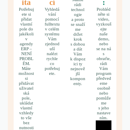
ita
cí
:
rádi
Potřebuj
Vyhledá
Prohléd
technol
ete si
vání
něte si
ogie
přidat
pomocí
video,
a proto
vlastní
fulltextu
vyzkouš
se snaží
pole do
v celém
ejte
me
jakékoli
systému
naše
držet
v
Vám
demo,
krok
agendy
zjednod
nebo
s dobou
ERP –
uší
se na ná
a dát
NENÍ
nalézt
s
Vám
PROBL
rychle
obraťte,
k dispoz
ÉM.
co
rádi
ici ty
Máte
potřebuj
Vám
nejnově
možnost
ete.
program
jší
si
předved
kompon
přidávat
eme
enty.
uživatel
osobně
ská
nebo
pole,
pomůže
ukládat
me
vlastní
s jeho
vzhledy
nastave
to vše
ním.
bez
nutnosti