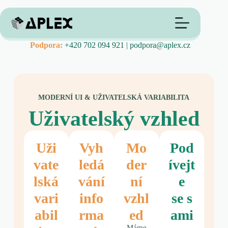
Podpora:
+420 702 094 921
|
podpora@aplex.cz
MODERNÍ UI & UŽIVATELSKÁ VARIABILITA
Uživatelský vzhled
Uži
Vyh
Mo
Pod
vate
ledá
der
ívejt
lská
vání
ní
e
vari
info
vzhl
se s
abil
rma
ed
ami
Máme