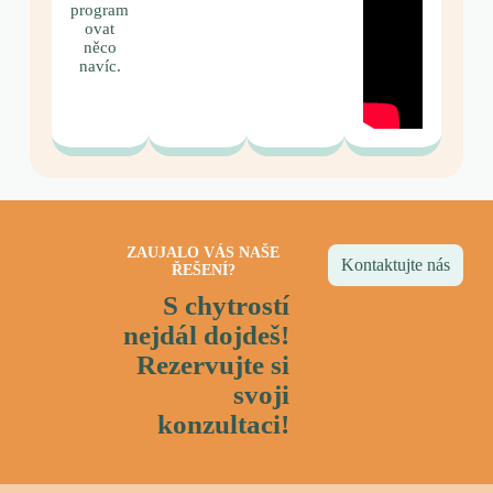
program
ovat
něco
navíc.
ZAUJALO VÁS NAŠE
Kontaktujte nás
ŘEŠENÍ?
S chytrostí
nejdál dojdeš!
Rezervujte si
svoji
konzultaci!